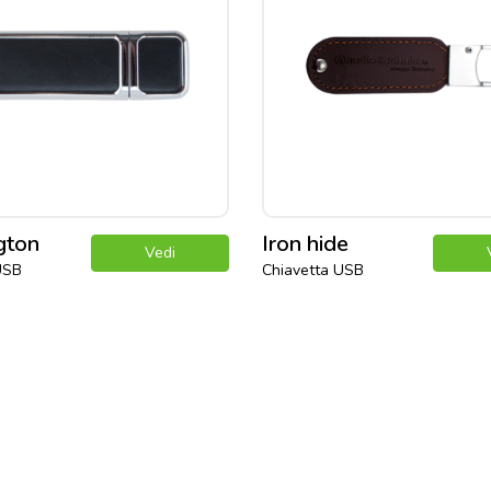
gton
Iron hide
Vedi
USB
Chiavetta USB